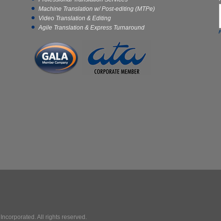
Machine Translation w/ Post-editing (MTPe)
Video Translation & Editing
Agile Translation & Express Turnaround
ncorporated. All rights reserved.