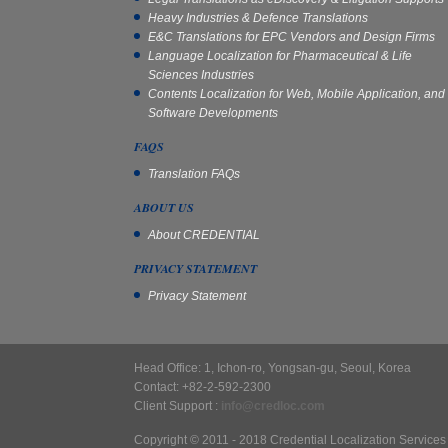
Heavy Industries & Defence Translations
E&C Translations for EPC Vendors and Design Firms
Language Localization for Pharmaceutical & Life
Sciences Industries
Contents Localization for Web, Mobile Application, and
Software Developments
FAQS
Translation FAQs
ABOUT US
About CREDENTIAL
PRIVACY STATEMENT
Privacy Statement
Head Office: 1, Ichon-ro, Yongsan-gu, Seoul, Korea
Contact: +82-2-592-2300
Client Support :
info@credloc.com
Copyright © 2011 - 2018 Credential Localization Services I