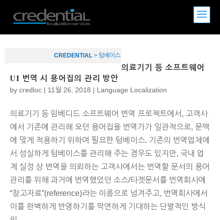
CREDENTIAL
>
텀베이스
의료기기 등 소프트웨어
UI 번역 시 용어집의 관리 방안
by
credloc
|
11월 26, 2018
|
Language Localization
의료기기 등 임베디드 소프트웨어 번역 프로젝트에서, 고객사
에서 기존에 관리해 오던 용어집을 번역가가 일관적으로, 문맥
에 맞게 적용하기 위하여 필요한 텀베이스. 기존의 번역업체에
서 성실하게 텀베이스를 관리해 주는 경우도 있지만, 국내 업
계 실정 상 번역을 의뢰하는 고객사에서는 번역할 문서의 용어
관리를 위해 과거에 번역했었던 소스/타겟문서를 번역회사에
“참고자료”(reference)라는 이름으로 넘겨주고, 번역회사에서
이를 완벽하게 반영하기를 막연하게 기대하는 단발적인 방식
의...