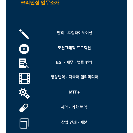
크리덴셜 업무소개
j
번역 · 로컬라이제이션

모션그래픽 프로덕션

ESI · 재무 · 법률 번역

영상번역 · 다국어 멀티미디어

MTPe
제약 · 의학 번역

상업 인쇄 · 제본