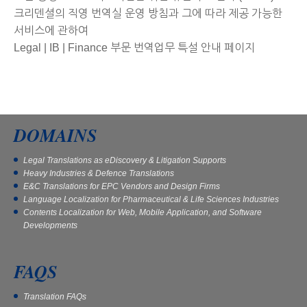
크리덴셜의 직영 번역실 운영 방침과 그에 따라 제공 가능한
서비스에 관하여
Legal | IB | Finance 부문 번역업무 특설 안내 페이지
DOMAINS
Legal Translations as eDiscovery & Litigation Supports
Heavy Industries & Defence Translations
E&C Translations for EPC Vendors and Design Firms
Language Localization for Pharmaceutical & Life Sciences Industries
Contents Localization for Web, Mobile Application, and Software
Developments
FAQS
Translation FAQs