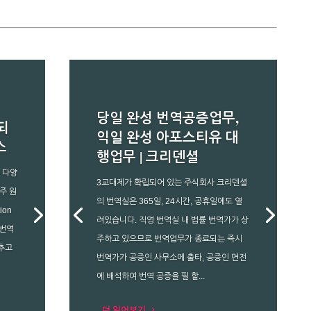
당일 완성 번역공증업무,
되
익일 완성 아포스티유 대
스
행업무 | 크리덴셜
등 다양
3교대제가 확립되어 있는 주식회사 크리덴셜
주 원
의 번역실은 365일, 24시간, 공휴일에도 열
ion
려있습니다. 직영 번역실 내 법률 번역가가 상
 번역
주하고 있으므로 번역업무가 종료되는 즉시
추고
번역가가 공증인 사무소에 출타, 공증인 면전
에 배석하여 번역 공증을 필 할...
더 읽어보기