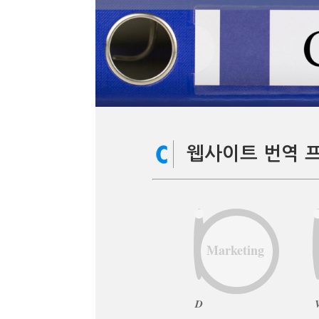
웹사이트 번역 
Marketing
D