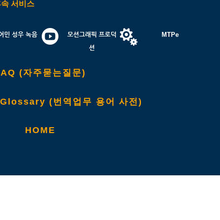
후속 서비스


어민 성우 녹음
모션그래픽 프로덕
MTPe
션
FAQ (자주묻는질문)
on Glossary (번역업무 용어 사전)
HOME