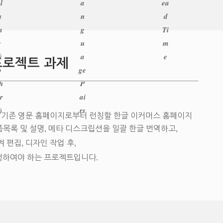
l
a
ea
u
n
d
m
g
Ti
e
u
m
k
a
e
프로젝트 과제
o
ge
h
P
r
ai
)
rs
, 기존 영문 홈페이지로부터 런칭할 한글 이커머스 홈페이지
품목록 및 설명, 메타 디스크립션을 일괄 한글 번역하고,
 편집, 디자인 작업 후,
하여야 하는 프로젝트입니다.