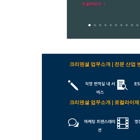
더 읽어보기
크리덴셜 업무소개 | 전문 산업 
j

직영 번역실 내 서
ES
비스
크리덴셜 업무소개 | 로컬라이
w

마케팅 트랜스레이
영
션