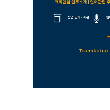
크리덴셜 업무소개 | 언어관련 


상업 인쇄 · 제본
원
Translati