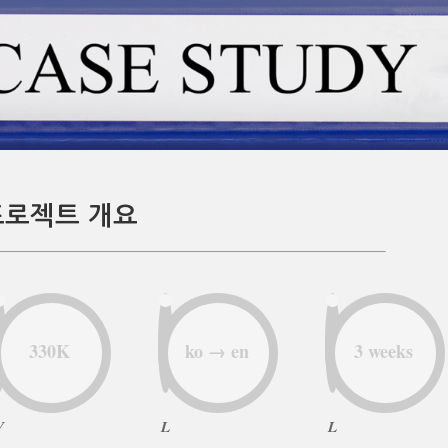
프로젝트 개요
330K
ko → en
3 weeks
V
L
L