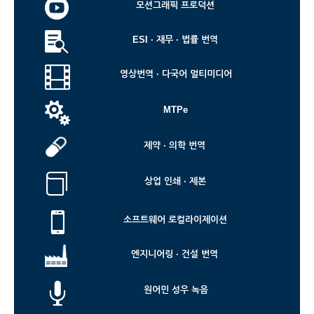

모션그래픽 프로덕션

ESI · 재무 · 법률 번역

영상번역 · 다국어 멀티미디어

MTPe
제약 · 의학 번역

상업 인쇄 · 제본

소프트웨어 로컬라이제이션
엔지니어링 · 건설 번역

원어민 성우 녹음