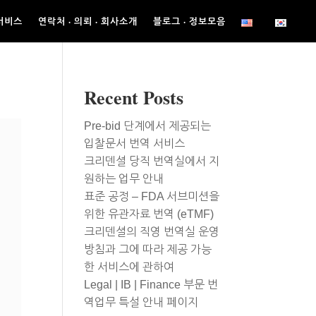
서비스
연락처 · 의뢰 · 회사소개
블로그 · 정보모음
Recent Posts
Pre-bid 단계에서 제공되는
입찰문서 번역 서비스
크리덴셜 당직 번역실에서 지
원하는 업무 안내
표준 공정 – FDA 서브미션을
위한 유관자료 번역 (eTMF)
크리덴셜의 직영 번역실 운영
방침과 그에 따라 제공 가능
한 서비스에 관하여
Legal | IB | Finance 부문 번
역업무 특설 안내 페이지